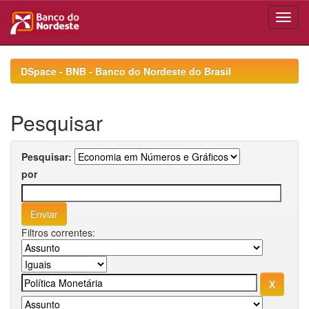
Skip
navigation
DSpace - BNB - Banco do Nordeste do Brasil
Pesquisar
Pesquisar:
por
Filtros correntes: