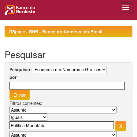
Skip
navigation
DSpace - BNB - Banco do Nordeste do Brasil
Pesquisar
Pesquisar:
por
Filtros correntes: