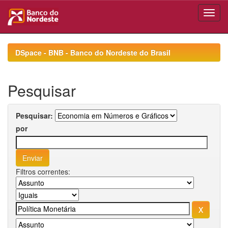
Skip
navigation
DSpace - BNB - Banco do Nordeste do Brasil
Pesquisar
Pesquisar:
por
Filtros correntes: