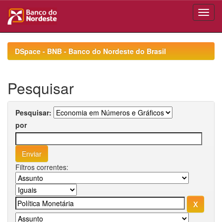
Skip
navigation
DSpace - BNB - Banco do Nordeste do Brasil
Pesquisar
Pesquisar:
por
Filtros correntes: