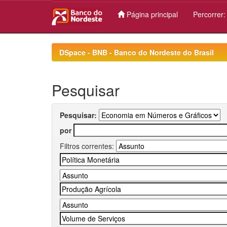
Página principal
Percorrer
Skip
navigation
DSpace - BNB - Banco do Nordeste do Brasil
Pesquisar
Pesquisar:
por
Filtros correntes: