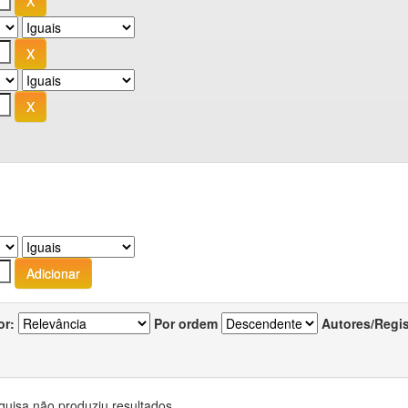
or:
Por ordem
Autores/Regi
quisa não produziu resultados.