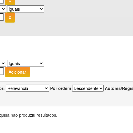
or:
Por ordem
Autores/Regi
quisa não produziu resultados.