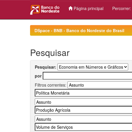
Página principal
Percorrer
Skip
navigation
DSpace - BNB - Banco do Nordeste do Brasil
Pesquisar
Pesquisar:
por
Filtros correntes: