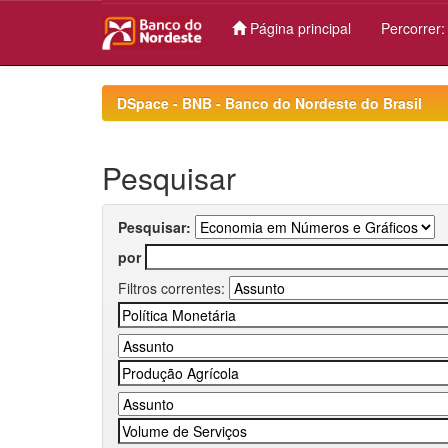
Página principal
Percorrer
Skip
navigation
DSpace - BNB - Banco do Nordeste do Brasil
Pesquisar
Pesquisar:
por
Filtros correntes: