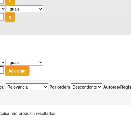
or:
Por ordem
Autores/Regi
quisa não produziu resultados.