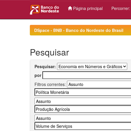
Página principal
Percorrer
Skip
navigation
DSpace - BNB - Banco do Nordeste do Brasil
Pesquisar
Pesquisar:
por
Filtros correntes: