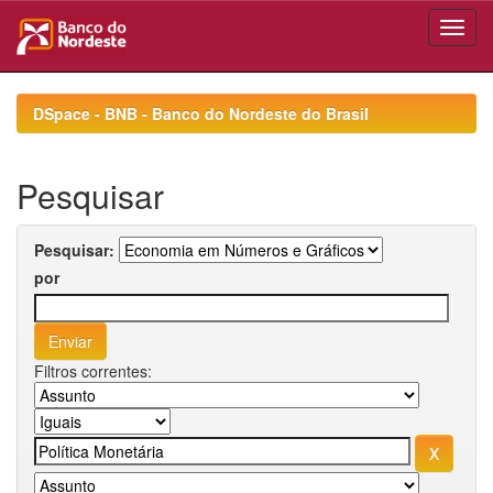
Skip
navigation
DSpace - BNB - Banco do Nordeste do Brasil
Pesquisar
Pesquisar:
por
Filtros correntes: