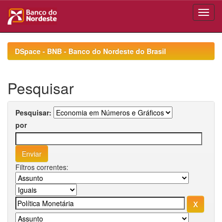
Skip
navigation
DSpace - BNB - Banco do Nordeste do Brasil
Pesquisar
Pesquisar:
por
Filtros correntes: