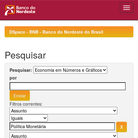
Skip
navigation
DSpace - BNB - Banco do Nordeste do Brasil
Pesquisar
Pesquisar:
por
Filtros correntes: