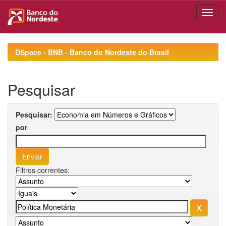
Skip
navigation
DSpace - BNB - Banco do Nordeste do Brasil
Pesquisar
Pesquisar:
por
Filtros correntes: