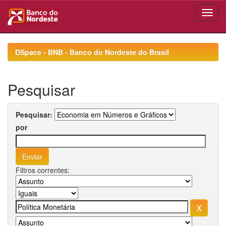
Skip
navigation
DSpace - BNB - Banco do Nordeste do Brasil
Pesquisar
Pesquisar:
por
Filtros correntes: