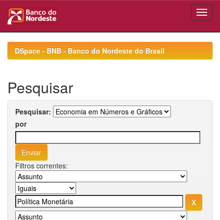
Skip
navigation
DSpace - BNB - Banco do Nordeste do Brasil
Pesquisar
Pesquisar:
por
Filtros correntes: