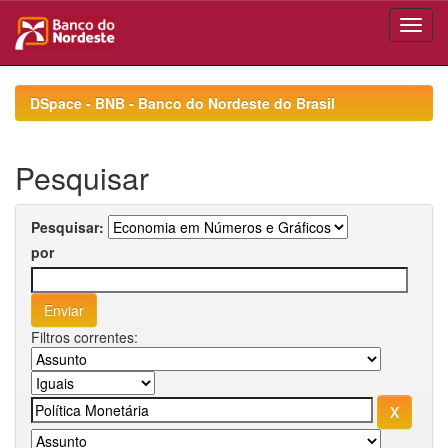
Skip
navigation
DSpace - BNB - Banco do Nordeste do Brasil
Pesquisar
Pesquisar:
por
Filtros correntes: