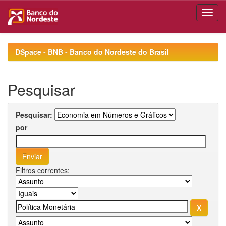
Skip
navigation
DSpace - BNB - Banco do Nordeste do Brasil
Pesquisar
Pesquisar:
por
Filtros correntes: