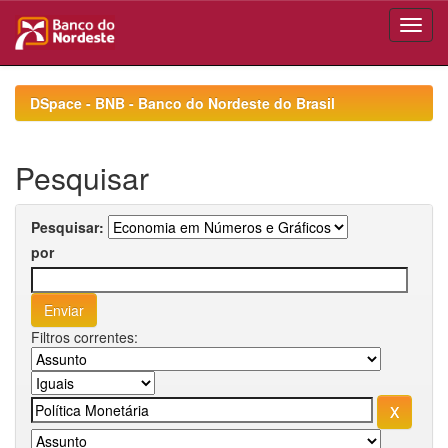
Skip
navigation
DSpace - BNB - Banco do Nordeste do Brasil
Pesquisar
Pesquisar:
por
Filtros correntes: