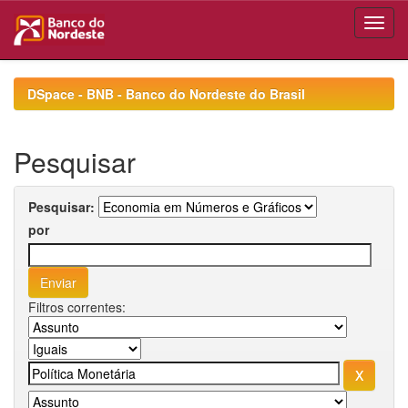
Skip
navigation
DSpace - BNB - Banco do Nordeste do Brasil
Pesquisar
Pesquisar:
por
Filtros correntes: