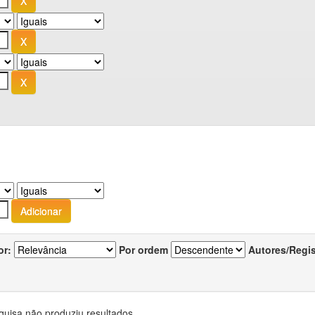
or:
Por ordem
Autores/Regi
quisa não produziu resultados.