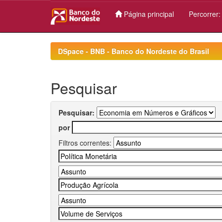
Página principal
Percorrer
Skip
navigation
DSpace - BNB - Banco do Nordeste do Brasil
Pesquisar
Pesquisar:
por
Filtros correntes: