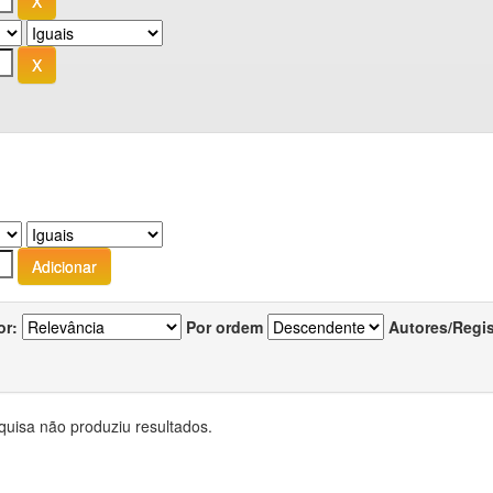
or:
Por ordem
Autores/Regi
quisa não produziu resultados.