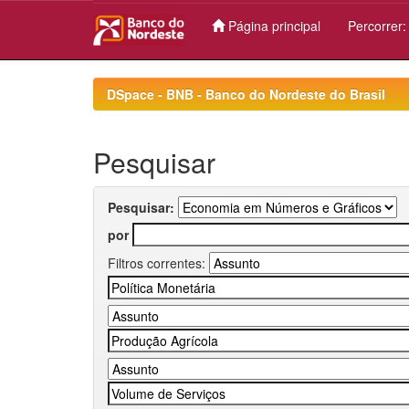
Página principal
Percorrer
Skip
navigation
DSpace - BNB - Banco do Nordeste do Brasil
Pesquisar
Pesquisar:
por
Filtros correntes: