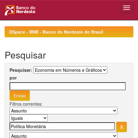
Skip
navigation
DSpace - BNB - Banco do Nordeste do Brasil
Pesquisar
Pesquisar:
por
Filtros correntes: