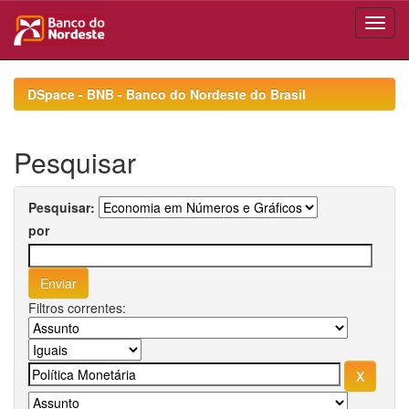
Skip
navigation
DSpace - BNB - Banco do Nordeste do Brasil
Pesquisar
Pesquisar:
por
Filtros correntes: