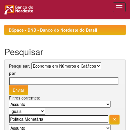
Skip
navigation
DSpace - BNB - Banco do Nordeste do Brasil
Pesquisar
Pesquisar:
por
Filtros correntes: