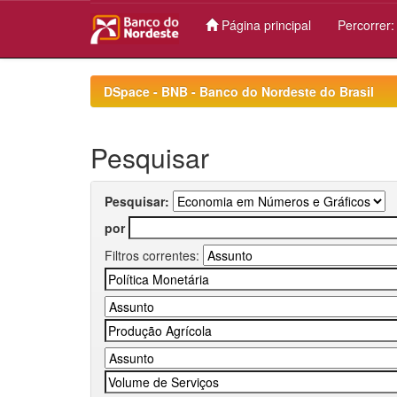
Página principal
Percorrer
Skip
navigation
DSpace - BNB - Banco do Nordeste do Brasil
Pesquisar
Pesquisar:
por
Filtros correntes: