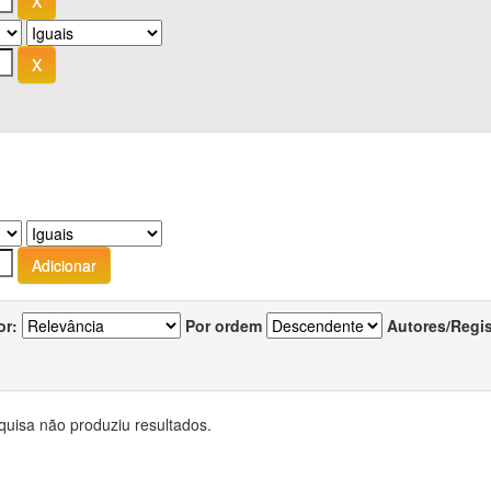
or:
Por ordem
Autores/Regi
quisa não produziu resultados.