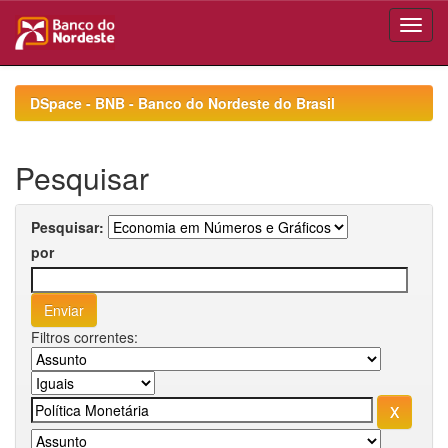
Skip
navigation
DSpace - BNB - Banco do Nordeste do Brasil
Pesquisar
Pesquisar:
por
Filtros correntes: