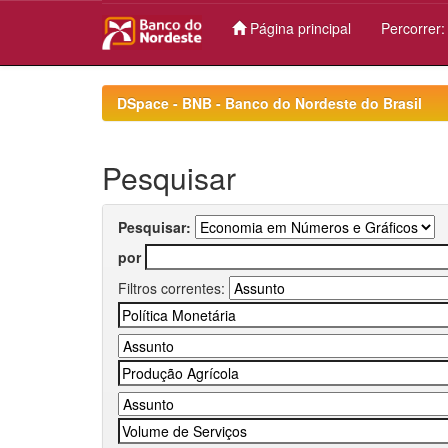
Página principal
Percorrer
Skip
navigation
DSpace - BNB - Banco do Nordeste do Brasil
Pesquisar
Pesquisar:
por
Filtros correntes: