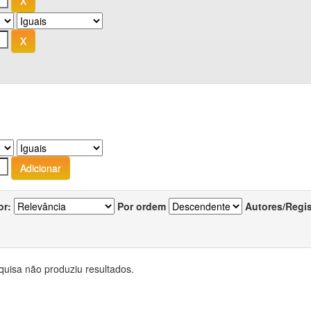
or:
Por ordem
Autores/Regi
quisa não produziu resultados.