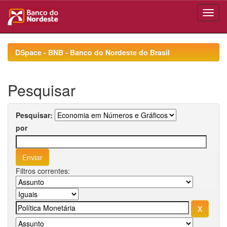
Skip
navigation
DSpace - BNB - Banco do Nordeste do Brasil
Pesquisar
Pesquisar:
por
Filtros correntes: