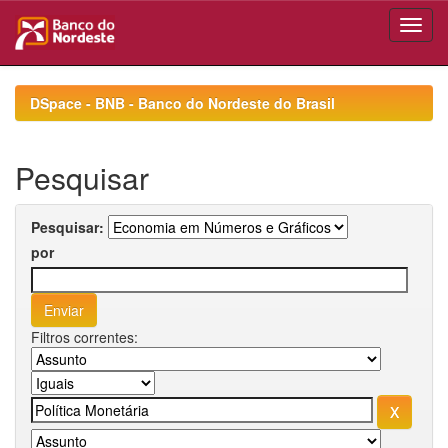
Skip
navigation
DSpace - BNB - Banco do Nordeste do Brasil
Pesquisar
Pesquisar:
por
Filtros correntes: