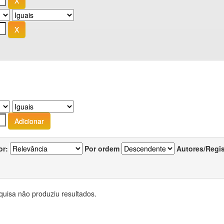
or:
Por ordem
Autores/Regi
quisa não produziu resultados.