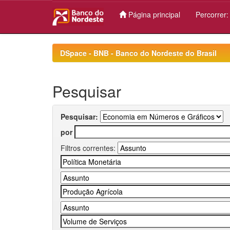
Página principal
Percorrer
Skip
navigation
DSpace - BNB - Banco do Nordeste do Brasil
Pesquisar
Pesquisar:
por
Filtros correntes: