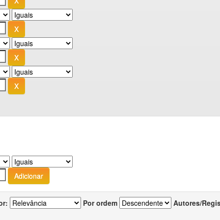
or:
Por ordem
Autores/Regi