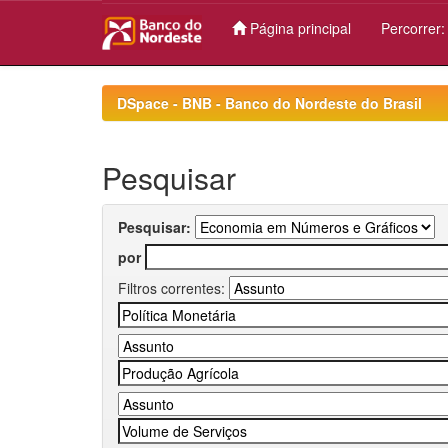
Página principal
Percorrer
Skip
navigation
DSpace - BNB - Banco do Nordeste do Brasil
Pesquisar
Pesquisar:
por
Filtros correntes: