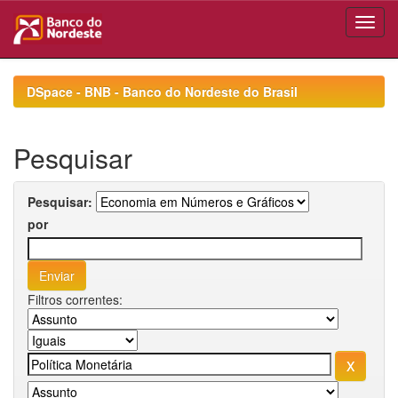
Skip
navigation
DSpace - BNB - Banco do Nordeste do Brasil
Pesquisar
Pesquisar:
por
Filtros correntes: