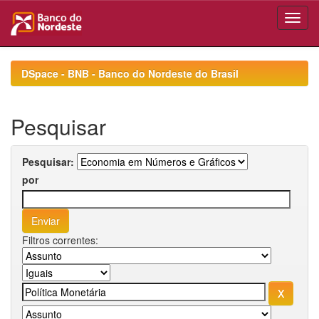
Skip
navigation
DSpace - BNB - Banco do Nordeste do Brasil
Pesquisar
Pesquisar:
por
Filtros correntes: