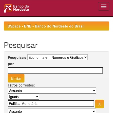
Skip
navigation
DSpace - BNB - Banco do Nordeste do Brasil
Pesquisar
Pesquisar:
por
Filtros correntes: