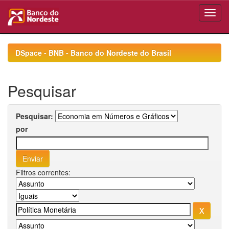
Skip
navigation
DSpace - BNB - Banco do Nordeste do Brasil
Pesquisar
Pesquisar:
por
Filtros correntes: