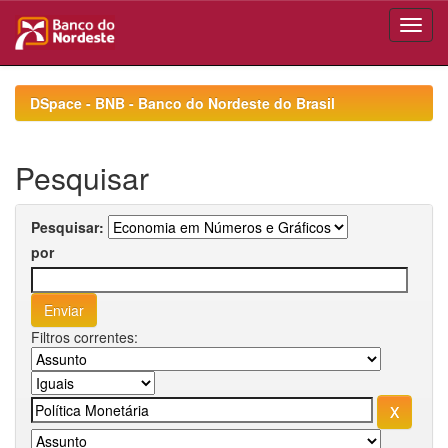
Skip
navigation
DSpace - BNB - Banco do Nordeste do Brasil
Pesquisar
Pesquisar:
por
Filtros correntes: