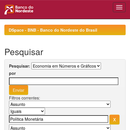
Skip
navigation
DSpace - BNB - Banco do Nordeste do Brasil
Pesquisar
Pesquisar:
por
Filtros correntes: