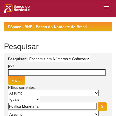
Skip
navigation
DSpace - BNB - Banco do Nordeste do Brasil
Pesquisar
Pesquisar:
por
Filtros correntes: