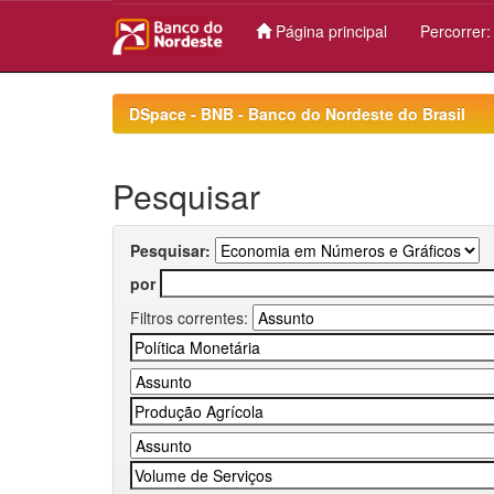
Página principal
Percorrer
Skip
navigation
DSpace - BNB - Banco do Nordeste do Brasil
Pesquisar
Pesquisar:
por
Filtros correntes: