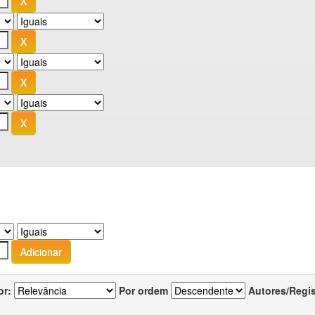
or:
Por ordem
Autores/Regi