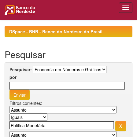
Skip
navigation
DSpace - BNB - Banco do Nordeste do Brasil
Pesquisar
Pesquisar:
por
Filtros correntes: