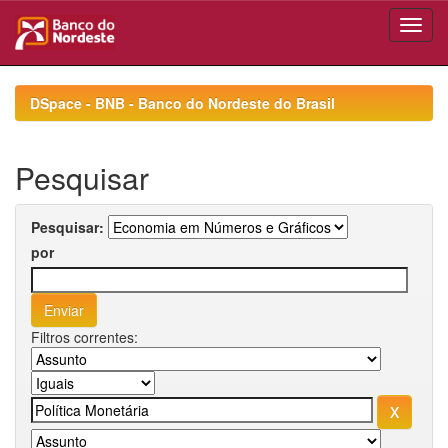
Skip
navigation
DSpace - BNB - Banco do Nordeste do Brasil
Pesquisar
Pesquisar:
por
Filtros correntes: