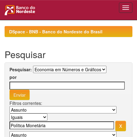
Skip
navigation
DSpace - BNB - Banco do Nordeste do Brasil
Pesquisar
Pesquisar:
por
Filtros correntes: