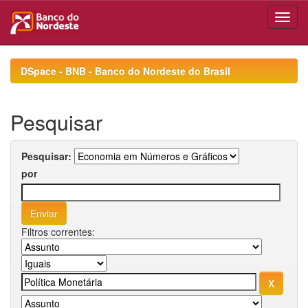
Skip
navigation
DSpace - BNB - Banco do Nordeste do Brasil
Pesquisar
Pesquisar:
por
Filtros correntes: