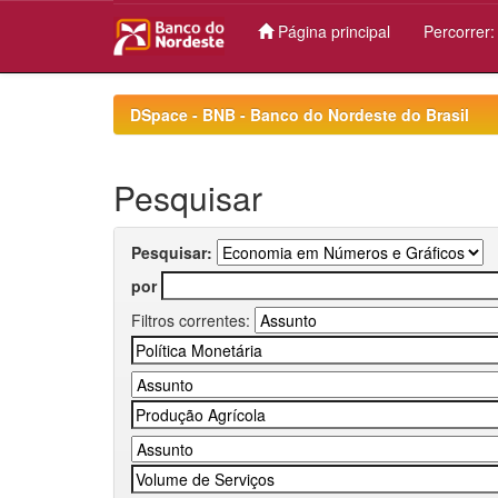
Página principal
Percorrer
Skip
navigation
DSpace - BNB - Banco do Nordeste do Brasil
Pesquisar
Pesquisar:
por
Filtros correntes: