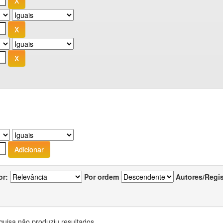
or:
Por ordem
Autores/Regi
quisa não produziu resultados.