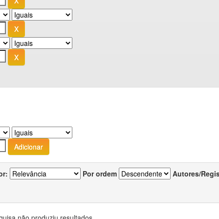
or:
Por ordem
Autores/Regi
quisa não produziu resultados.