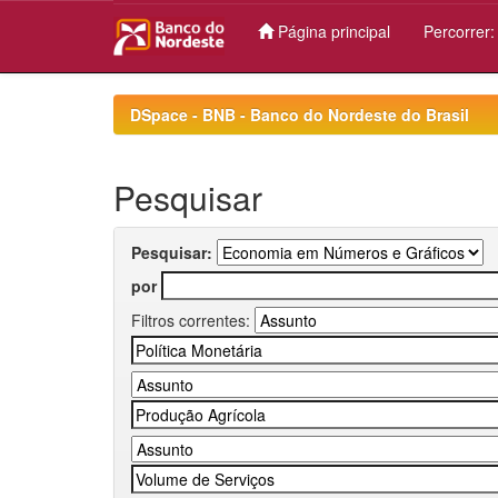
Página principal
Percorrer
Skip
navigation
DSpace - BNB - Banco do Nordeste do Brasil
Pesquisar
Pesquisar:
por
Filtros correntes: