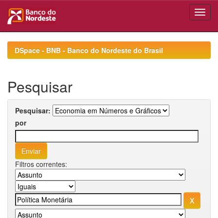
Skip
navigation
DSpace - BNB - Banco do Nordeste do Brasil
Pesquisar
Pesquisar:
por
Filtros correntes: