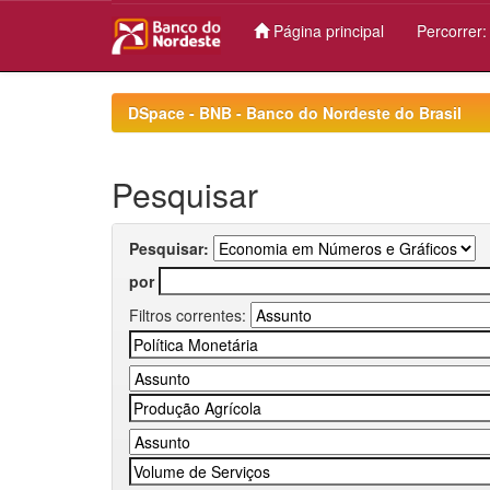
Página principal
Percorrer
Skip
navigation
DSpace - BNB - Banco do Nordeste do Brasil
Pesquisar
Pesquisar:
por
Filtros correntes: