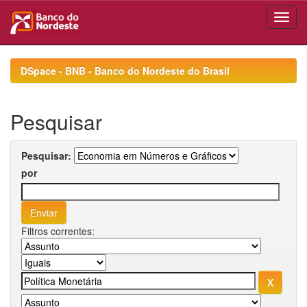
Skip
navigation
DSpace - BNB - Banco do Nordeste do Brasil
Pesquisar
Pesquisar:
por
Filtros correntes: