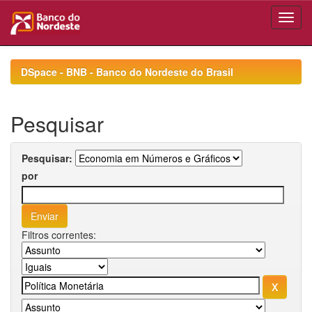
Skip
navigation
DSpace - BNB - Banco do Nordeste do Brasil
Pesquisar
Pesquisar:
por
Filtros correntes: