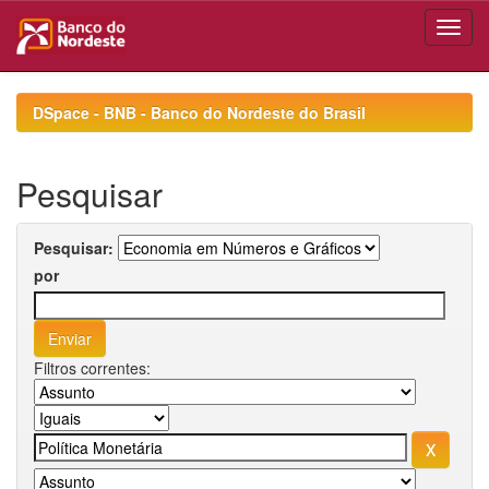
Skip
navigation
DSpace - BNB - Banco do Nordeste do Brasil
Pesquisar
Pesquisar:
por
Filtros correntes: