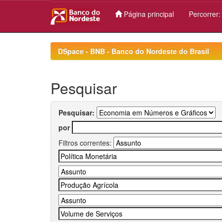
Página principal
Percorrer
Skip
navigation
DSpace - BNB - Banco do Nordeste do Brasil
Pesquisar
Pesquisar:
por
Filtros correntes: