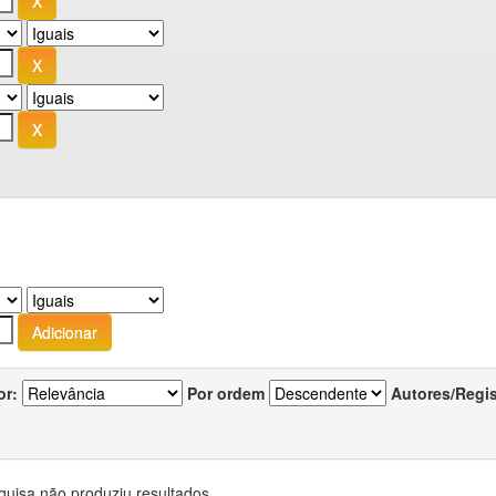
or:
Por ordem
Autores/Regi
quisa não produziu resultados.